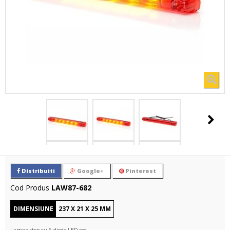
Distribuiti
Google+
Pinterest
Cod Produs
LAW87-682
DIMENSIUNE
237
X
21
X
25
MM