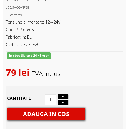
Lampa stop cu 6 diode LED red
LED/9V-36V/IP68
Culoare: rosu
Tensiune alimentare: 12V-24V
Cod IP:IP 66/68
Fabricat in: EU
Certificat ECE: E20
In stoc (livrare 24-48 ore)
79 lei
TVA inclus
CANTITATE
ADAUGA IN COŞ