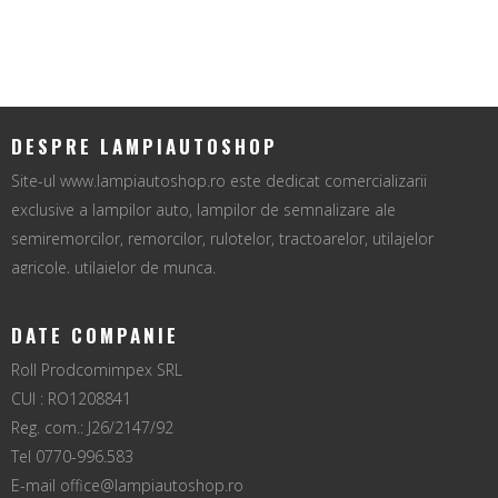
DESPRE LAMPIAUTOSHOP
Site-ul www.lampiautoshop.ro este dedicat comercializarii
exclusive a lampilor auto, lampilor de semnalizare ale
semiremorcilor, remorcilor, rulotelor, tractoarelor, utilajelor
agricole, utilajelor de munca.
DATE COMPANIE
Roll Prodcomimpex SRL
CUI : RO1208841
Reg. com.: J26/2147/92
Tel 0770-996.583
E-mail
office@lampiautoshop.ro