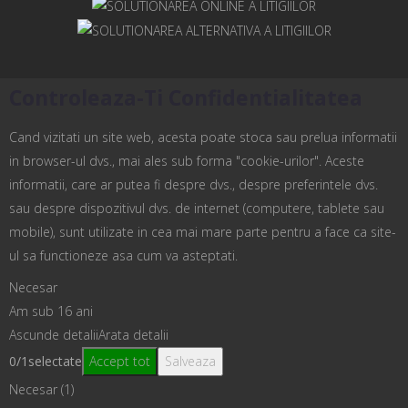
Controleaza-Ti Confidentialitatea
Cand vizitati un site web, acesta poate stoca sau prelua informatii
in browser-ul dvs., mai ales sub forma "cookie-urilor". Aceste
informatii, care ar putea fi despre dvs., despre preferintele dvs.
sau despre dispozitivul dvs. de internet (computere, tablete sau
mobile), sunt utilizate in cea mai mare parte pentru a face ca site-
ul sa functioneze asa cum va asteptati.
Necesar
Am sub 16 ani
Ascunde detalii
Arata detalii
0
/
1
selectate
Accept tot
Salveaza
Necesar (1)