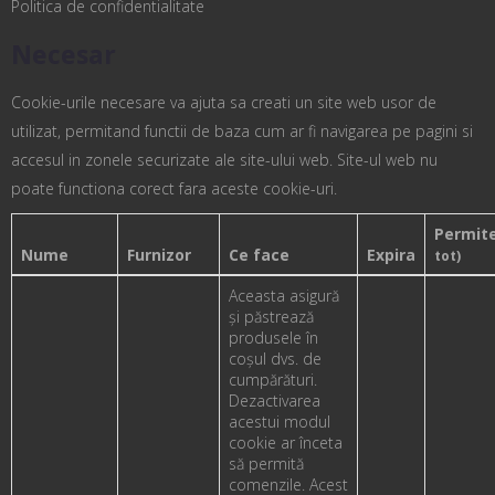
Politica de confidentialitate
Necesar
Cookie-urile necesare va ajuta sa creati un site web usor de
utilizat, permitand functii de baza cum ar fi navigarea pe pagini si
accesul in zonele securizate ale site-ului web. Site-ul web nu
poate functiona corect fara aceste cookie-uri.
Permit
Nume
Furnizor
Ce face
Expira
tot)
Aceasta asigură
și păstrează
produsele în
coșul dvs. de
cumpărături.
Dezactivarea
acestui modul
cookie ar înceta
să permită
comenzile. Acest