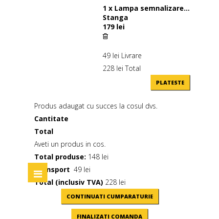
1
x
Lampa semnalizare...
Stanga
179 lei
49 lei
Livrare
228 lei
Total
PLATESTE
Produs adaugat cu succes la cosul dvs.
Cantitate
Total
Aveti un produs in cos.
Total produse:
148 lei
Transport
49 lei
Toggle
navigation
Total (inclusiv TVA)
228 lei
CONTINUATI CUMPARATURIE
FINALIZATI COMANDA