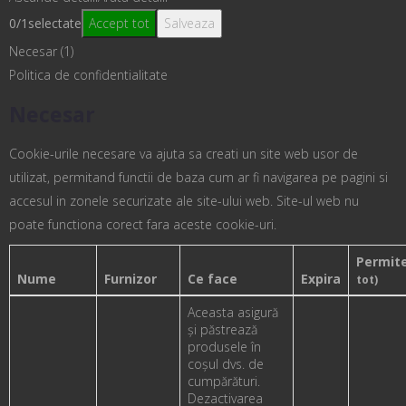
0
/
1
selectate
Accept tot
Salveaza
Necesar (1)
Politica de confidentialitate
Necesar
Cookie-urile necesare va ajuta sa creati un site web usor de
utilizat, permitand functii de baza cum ar fi navigarea pe pagini si
accesul in zonele securizate ale site-ului web. Site-ul web nu
poate functiona corect fara aceste cookie-uri.
Permit
Nume
Furnizor
Ce face
Expira
tot)
Aceasta asigură
și păstrează
produsele în
coșul dvs. de
cumpărături.
Dezactivarea