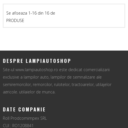
Se afiseaza 1-16 din 16 de
PRODUSE
DESPRE LAMPIAUTOSHOP
Site-ul www.lampiautoshop.ro este dedicat comercializarii
exclusive a lampilor auto, lampilor de semnalizare ale
semiremorcilor, remorcilor, rulotelor, tractoarelor, utilajelor
agricole, utilajelor de munca.
DATE COMPANIE
Roll Prodcomimpex SRL
CUI : RO1208841