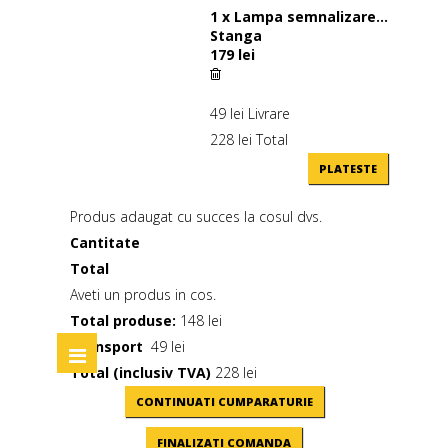
1
x
Lampa semnalizare...
Stanga
179 lei
49 lei
Livrare
228 lei
Total
PLATESTE
Produs adaugat cu succes la cosul dvs.
Cantitate
Total
Aveti un produs in cos.
Total produse:
148 lei
Transport
49 lei
Toggle
navigation
Total (inclusiv TVA)
228 lei
CONTINUATI CUMPARATURIE
FINALIZATI COMANDA