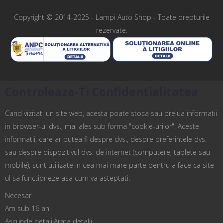
Copyright © 2014-2025 -
Lampi Auto Shop
- Toate drepturile
rezervate.
Controleaza-Ti Confidentialitatea
Cand vizitati un site web, acesta poate stoca sau prelua informatii
in browser-ul dvs., mai ales sub forma "cookie-urilor". Aceste
informatii, care ar putea fi despre dvs., despre preferintele dvs.
sau despre dispozitivul dvs. de internet (computere, tablete sau
mobile), sunt utilizate in cea mai mare parte pentru a face ca site-
ul sa functioneze asa cum va asteptati.
Necesar
Am sub 16 ani
Ascunde detalii
Arata detalii