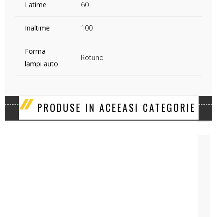
Latime
60
Inaltime
100
Forma
Rotund
lampi auto
‹
›
PRODUSE IN ACEEASI CATEGORIE
LAMPA SEMIREMORCA POZITIE CU BEC 12V SAU 24V
Cod Produs: LAW15-83
18 lei