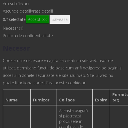
Am sub 16 ani
Ascunde detalii
Arata detalii
0
/
1
selectate
Accept tot
Salveaza
Necesar (1)
Politica de confidentialitate
Necesar
Cookie-urile necesare va ajuta sa creati un site web usor de
utilizat, permitand functii de baza cum ar fi navigarea pe pagini si
accesul in zonele securizate ale site-ului web. Site-ul web nu
poate functiona corect fara aceste cookie-uri.
Permit
Nume
Furnizor
Ce face
Expira
tot)
Aceasta asigură
și păstrează
produsele în
coșul dvs. de