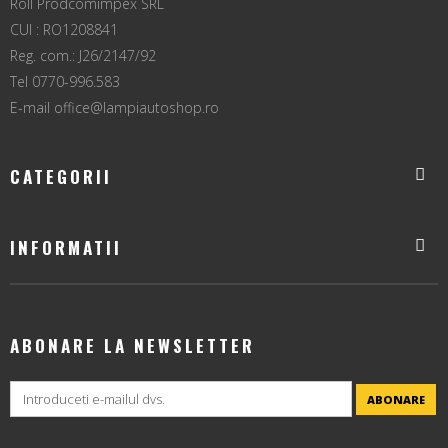
Roll Prodcomimpex SRL
CUI : RO1208841
Reg. com.: J26/2147/92
Tel 0770-996.583
E-mail
office@lampiautoshop.ro
CATEGORII
INFORMATII
ABONARE LA NEWSLETTER
ABONARE