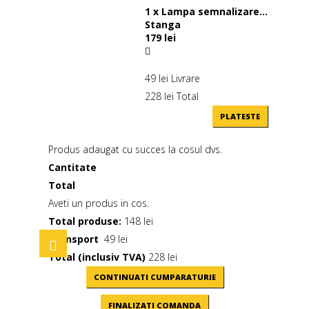
1
x
Lampa semnalizare...
Stanga
179 lei
49 lei
Livrare
228 lei
Total
PLATESTE
Produs adaugat cu succes la cosul dvs.
Cantitate
Total
Aveti un produs in cos.
Total produse:
148 lei
Transport
49 lei
Toggle
navigation
Total (inclusiv TVA)
228 lei
CONTINUATI CUMPARATURIE
FINALIZATI COMANDA