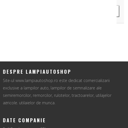
ADAUGA IN COS
DESPRE LAMPIAUTOSHOP
Site-ul www.lampiautoshop.ro este dedicat comercializarii
exclusive a lampilor auto, lampilor de semnalizare ale
semiremorcilor, remorcilor, rulotelor, tractoarelor, utilajelor
agricole, utilajelor de munca.
DATE COMPANIE