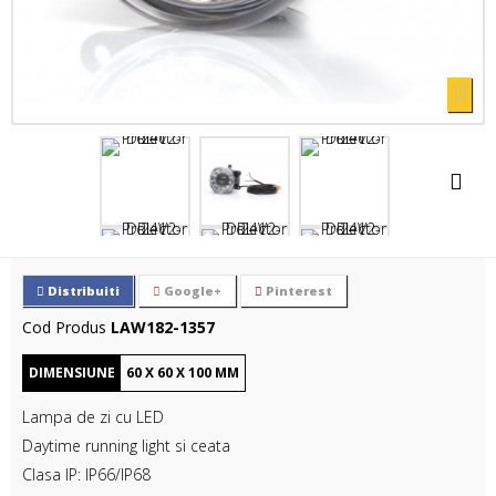
Distribuiti
Google+
Pinterest
Cod Produs
LAW182-1357
DIMENSIUNE
60
X
60
X
100
MM
Lampa de zi cu LED
Daytime running light
si ceata
Clasa IP: IP66/IP68