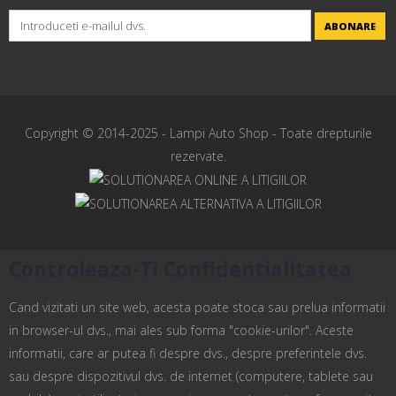
ABONARE
Copyright © 2014-2025 -
Lampi Auto Shop
- Toate drepturile
rezervate.
Controleaza-Ti Confidentialitatea
Cand vizitati un site web, acesta poate stoca sau prelua informatii
in browser-ul dvs., mai ales sub forma "cookie-urilor". Aceste
informatii, care ar putea fi despre dvs., despre preferintele dvs.
sau despre dispozitivul dvs. de internet (computere, tablete sau