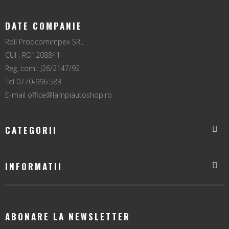
DATE COMPANIE
Roll Prodcomimpex SRL
CUI : RO1208841
Reg. com.: J26/2147/92
Tel 0770-996.583
E-mail
office@lampiautoshop.ro
CATEGORII
INFORMATII
ABONARE LA NEWSLETTER