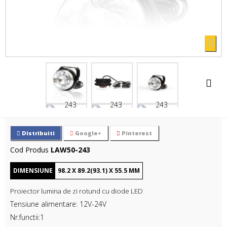
Distribuiti
Google+
Pinterest
Cod Produs
LAW50-243
DIMENSIUNE
98.2
X
89.2(93.1)
X
55.5
MM
Proiector lumina de zi rotund cu diode LED
Tensiune alimentare: 12V-24V
Nr.functii:1