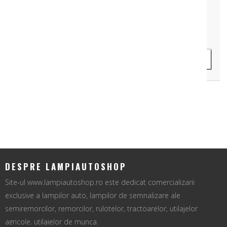
Cod Produs: LAW85-705
159 lei
ADAUGA IN COS
DESPRE LAMPIAUTOSHOP
Site-ul www.lampiautoshop.ro este dedicat comercializarii
exclusive a lampilor auto, lampilor de semnalizare ale
semiremorcilor, remorcilor, rulotelor, tractoarelor, utilajelor
agricole, utilajelor de munca.