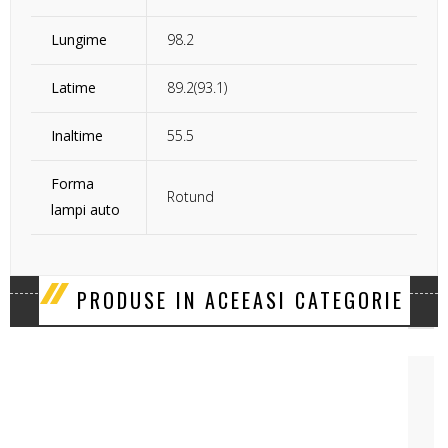
Lungime
98.2
Latime
89.2(93.1)
Inaltime
55.5
Forma
Rotund
lampi auto
‹
›
PRODUSE IN ACEEASI CATEGORIE
LAMPA PROIECTOARE DRL CU 12LED