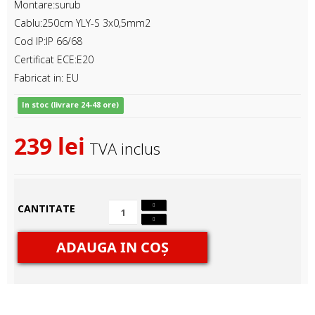
Montare:surub
Cablu:250cm YLY-S 3x0,5mm2
Cod IP:IP 66/68
Certificat ECE:E20
Fabricat in: EU
In stoc (livrare 24-48 ore)
239 lei
TVA inclus
CANTITATE
ADAUGA IN COŞ