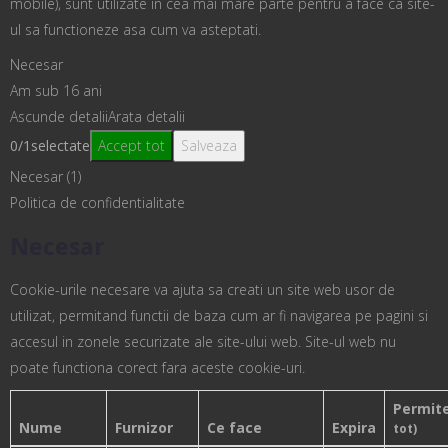
mobile), sunt utilizate in cea mai mare parte pentru a face ca site-
ul sa functioneze asa cum va asteptati.
Necesar
Am sub 16 ani
Ascunde detalii
Arata detalii
0
/
1
selectate
Accept tot
Salveaza
Necesar (1)
Politica de confidentialitate
Necesar
Cookie-urile necesare va ajuta sa creati un site web usor de
utilizat, permitand functii de baza cum ar fi navigarea pe pagini si
accesul in zonele securizate ale site-ului web. Site-ul web nu
poate functiona corect fara aceste cookie-uri.
Permit
Nume
Furnizor
Ce face
Expira
tot)