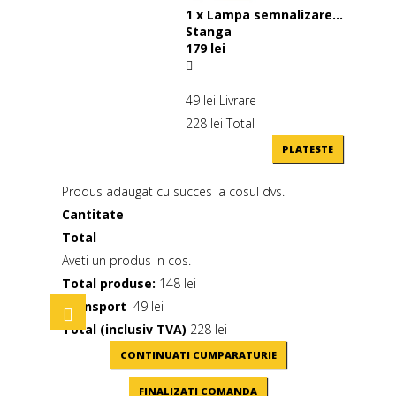
1
x
Lampa semnalizare...
Stanga
179 lei
49 lei
Livrare
228 lei
Total
PLATESTE
Produs adaugat cu succes la cosul dvs.
Cantitate
Total
Aveti un produs in cos.
Total produse:
148 lei
Transport
49 lei
Toggle
navigation
Total (inclusiv TVA)
228 lei
CONTINUATI CUMPARATURIE
FINALIZATI COMANDA