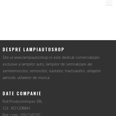
DESPRE LAMPIAUTOSHOP
Site-ul www.lampiautoshop.ro este dedicat comercializarii
exclusive a lampilor auto, lampilor de semnalizare ale
semiremorcilor, remorcilor, rulotelor, tractoarelor, utilajelor
agricole, utilajelor de munca.
DATE COMPANIE
Roll Prodcomimpex SRL
CUI : RO1208841
Reg. com.: J26/2147/92