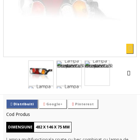
Distribuiti
Google+
Pinterest
Cod Produs
DIMENSIUNE
482
X
146
X
75
MM
Lampa multifunctionala spate cu bec combinat cu lampa de