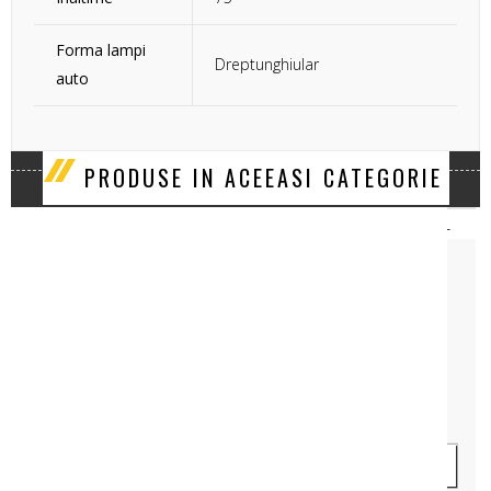
Forma lampi
Dreptunghiular
auto
‹
›
PRODUSE IN ACEEASI CATEGORIE
LAMPA SEMIREMORCA SPATE ELEMENTE BEC-LED
Cod Produs: LAW39DZL-375-376
349 lei
ADAUGA IN COS