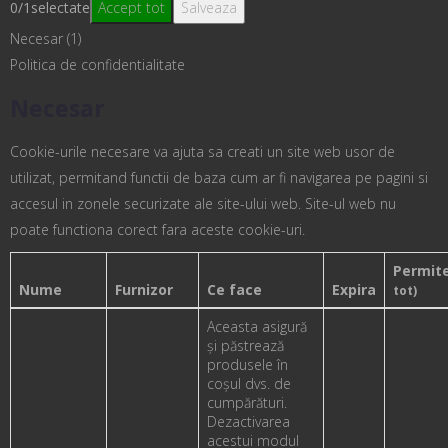
0
/
1
selectate
Accept tot
Salveaza
Necesar (1)
Politica de confidentialitate
Necesar
Cookie-urile necesare va ajuta sa creati un site web usor de
utilizat, permitand functii de baza cum ar fi navigarea pe pagini si
accesul in zonele securizate ale site-ului web. Site-ul web nu
poate functiona corect fara aceste cookie-uri.
Permit
Nume
Furnizor
Ce face
Expira
tot)
Aceasta asigură
și păstrează
produsele în
coșul dvs. de
cumpărături.
Dezactivarea
acestui modul