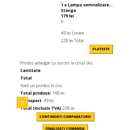
1
x
Lampa semnalizare...
Stanga
179 lei
49 lei
Livrare
228 lei
Total
PLATESTE
Produs adaugat cu succes la cosul dvs.
Cantitate
Total
Aveti un produs in cos.
Total produse:
148 lei
Transport
49 lei
Toggle
navigation
Total (inclusiv TVA)
228 lei
CONTINUATI CUMPARATURIE
FINALIZATI COMANDA