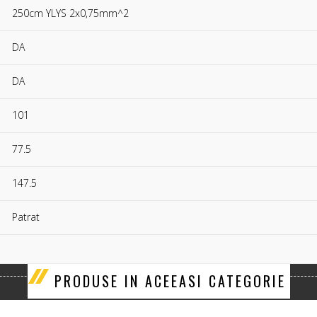
250cm YLYS 2x0,75mm^2
DA
DA
101
77.5
147.5
Patrat
PRODUSE IN ACEEASI CATEGORIE