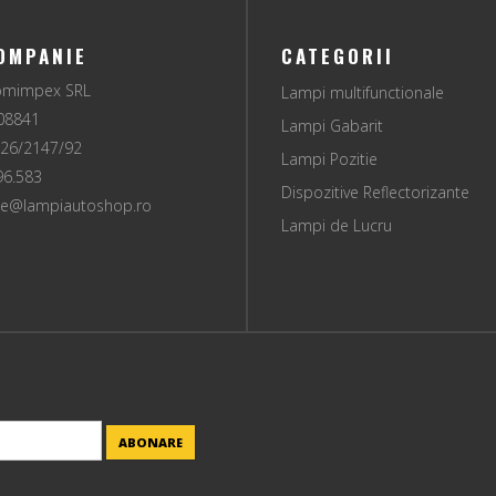
OMPANIE
CATEGORII
comimpex SRL
Lampi multifunctionale
08841
Lampi Gabarit
 J26/2147/92
Lampi Pozitie
96.583
Dispozitive Reflectorizante
ice@lampiautoshop.ro
Lampi de Lucru
ABONARE