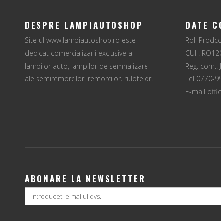
DESPRE LAMPIAUTOSHOP
DATE C
Site-ul www.lampiautoshop.ro este
Roll Prod
dedicat comercializarii exclusive a
CUI : RO12
lampilor auto, lampilor de semnalizare
Reg. com.:
ale semiremorcilor, remorcilor, rulotelor,
Tel 0770-9
tractoarelor, utilajelor agricole, utilajelor
E-mail
off
de munca.
ABONARE LA NEWSLETTER