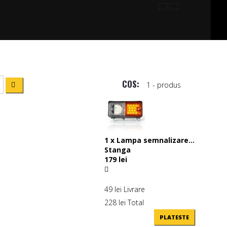
COS:
1
- produs
1
x
Lampa semnalizare...
Stanga
179 lei
49 lei
Livrare
228 lei
Total
PLATESTE