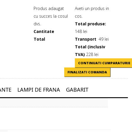
Produs adaugat
Aveti un produs in
cu succes la cosul
cos.
dvs.
Total produse:
Cantitate
148 lei
Total
Transport
49 lei
Total (inclusiv
TVA)
228 lei
CONTINUATI CUMPARATURIE
FINALIZATI COMANDA
ANTE
LAMPI DE FRANA
GABARIT