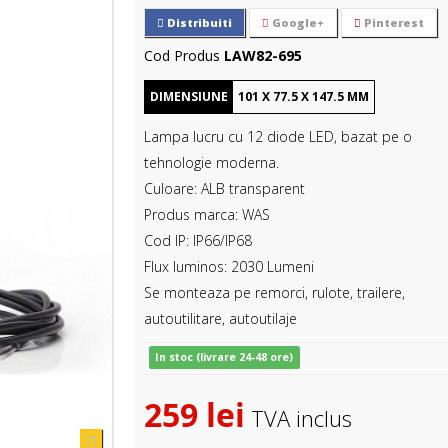
Distribuiti
Google+
Pinterest
Cod Produs
LAW82-695
DIMENSIUNE
101
X
77.5
X
147.5
MM
Lampa lucru cu 12 diode LED, bazat pe o
tehnologie moderna.
Culoare: ALB transparent
Produs marca: WAS
Cod IP: IP66/IP68
Flux luminos: 2030 Lumeni
Se monteaza pe remorci, rulote, trailere,
autoutilitare, autoutilaje
In stoc (livrare 24-48 ore)
259 lei
TVA inclus