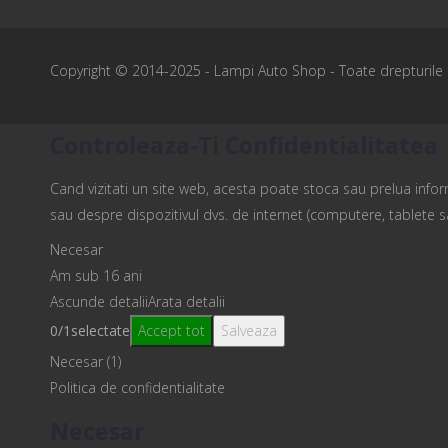
Copyright © 2014-2025 -
Lampi Auto Shop
- Toate drepturile 
Controleaza-Ti Confidentialitatea
Cand vizitati un site web, acesta poate stoca sau prelua inform
sau despre dispozitivul dvs. de internet (computere, tablete s
Necesar
Am sub 16 ani
Ascunde detalii
Arata detalii
0
/
1
selectate
Accept tot
Salveaza
Necesar (1)
Politica de confidentialitate
Necesar