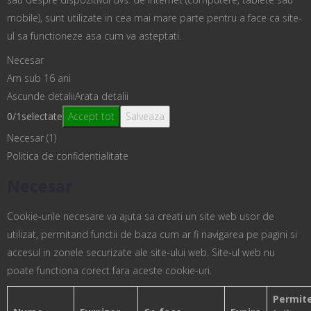
mobile), sunt utilizate in cea mai mare parte pentru a face ca site-
ul sa functioneze asa cum va asteptati.
Necesar
Am sub 16 ani
Ascunde detalii
Arata detalii
0
/
1
selectate
Accept tot
Salveaza
Necesar (1)
Politica de confidentialitate
Necesar
Cookie-urile necesare va ajuta sa creati un site web usor de
utilizat, permitand functii de baza cum ar fi navigarea pe pagini si
accesul in zonele securizate ale site-ului web. Site-ul web nu
poate functiona corect fara aceste cookie-uri.
Permit