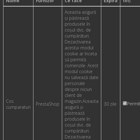
Nume
Furnizor
Ce face
Expira
tot)
Aceasta asigură
și păstrează
produsele în
coșul dvs. de
cumpărături.
Dezactivarea
acestui modul
cookie ar înceta
să permită
comenzile. Acest
modul cookie
nu salvează date
personale
despre niciun
client de
Cos
magazin.
Aceasta
Permi
PrestaShop
30 zile
cumparaturi
asigură și
păstrează
produsele în
coșul dvs. de
cumpărături.
Dezactivarea