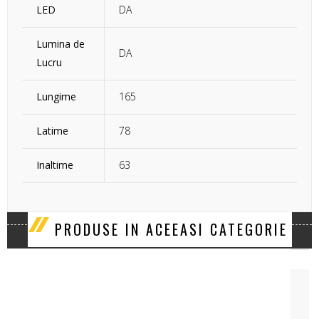
LED
DA
Lumina de
DA
Lucru
Lungime
165
Latime
78
Inaltime
63
‹
›
PRODUSE IN ACEEASI CATEGORIE
LAMPI LUCRU 9LED CUB SET 2BUC