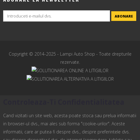
ABONARE
Copyright © 2014-2025 -
Lampi Auto Shop
- Toate drepturile
rezervate.
Controleaza-Ti Confidentialitatea
Cand vizitati un site web, acesta poate stoca sau prelua informatii
in browser-ul dvs., mai ales sub forma "cookie-urilor". Aceste
informatii, care ar putea fi despre dvs., despre preferintele dvs.
sau despre dispozitivul dvs. de internet (computere, tablete sau