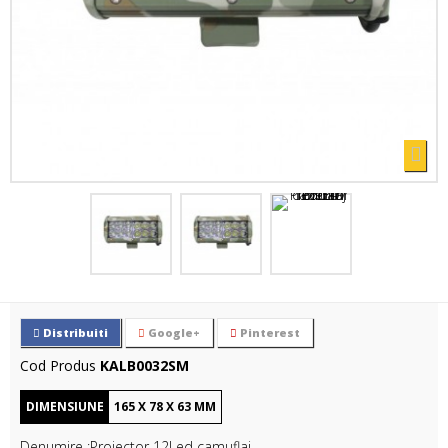
Distribuiti
Google+
Pinterest
Cod Produs
KALB0032SM
DIMENSIUNE
165
X
78
X
63
MM
Denumire :Proiector 12Led camuflaj