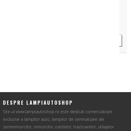
Cod Produs: KAL0119
89 lei
ADAUGA IN COS
DESPRE LAMPIAUTOSHOP
Site-ul www.lampiautoshop.ro este dedicat comercializarii
exclusive a lampilor auto, lampilor de semnalizare ale
semiremorcilor, remorcilor, rulotelor, tractoarelor, utilajelor