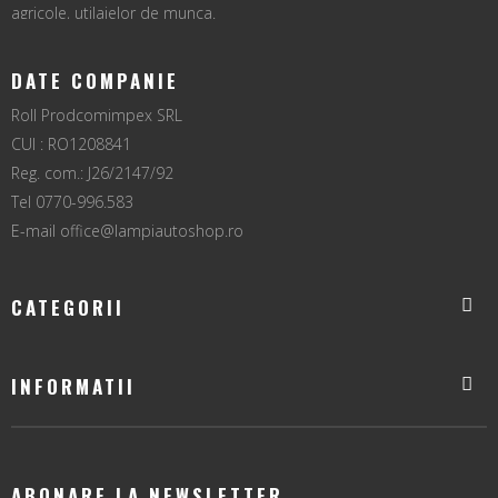
agricole, utilajelor de munca.
DATE COMPANIE
Roll Prodcomimpex SRL
CUI : RO1208841
Reg. com.: J26/2147/92
Tel 0770-996.583
E-mail
office@lampiautoshop.ro
CATEGORII
INFORMATII
ABONARE LA NEWSLETTER