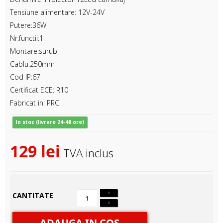
Tensiune alimentare: 12V-24V
Putere:36W
Nr.functii:1
Montare:surub
Cablu:250mm
Cod IP:67
Certificat ECE: R10
Fabricat in: PRC
In stoc (livrare 24-48 ore)
129 lei
TVA inclus
CANTITATE
ADAUGA IN COŞ