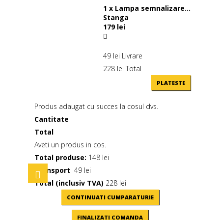
1
x
Lampa semnalizare...
Stanga
179 lei
49 lei
Livrare
228 lei
Total
PLATESTE
Produs adaugat cu succes la cosul dvs.
Cantitate
Total
Aveti un produs in cos.
Total produse:
148 lei
Transport
49 lei
Toggle
navigation
Total (inclusiv TVA)
228 lei
CONTINUATI CUMPARATURIE
FINALIZATI COMANDA