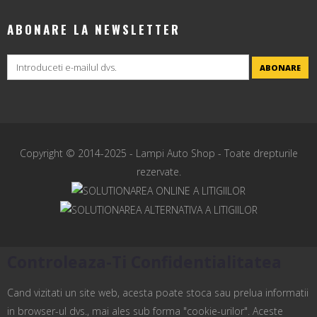
ABONARE LA NEWSLETTER
ABONARE
Copyright © 2014-2025 -
Lampi Auto Shop
- Toate drepturile
rezervate.
Controleaza-Ti Confidentialitatea
Cand vizitati un site web, acesta poate stoca sau prelua informatii
in browser-ul dvs., mai ales sub forma "cookie-urilor". Aceste