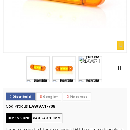
Distribuiti
Google+
Pinterest
Cod Produs
LAW97.1-708
DIMENSIUNE
84
X
24
X
10
MM
Lampa de pozitie laterala cu diode LED, bazat pe o tehnologie