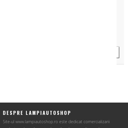
LAMPA ROTUNDA POZITIE LATERAL 9LED 12V-24V
Cod Produs: LAW79W-675
59 lei
ADAUGA IN COS
DESPRE LAMPIAUTOSHOP
Site-ul www.lampiautoshop.ro este dedicat comercializarii