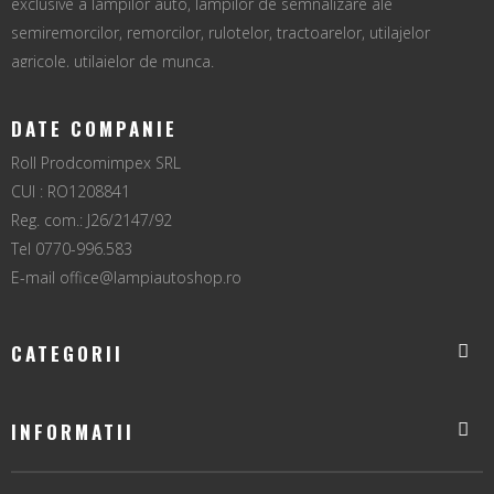
exclusive a lampilor auto, lampilor de semnalizare ale
semiremorcilor, remorcilor, rulotelor, tractoarelor, utilajelor
agricole, utilajelor de munca.
DATE COMPANIE
Roll Prodcomimpex SRL
CUI : RO1208841
Reg. com.: J26/2147/92
Tel 0770-996.583
E-mail
office@lampiautoshop.ro
CATEGORII
INFORMATII