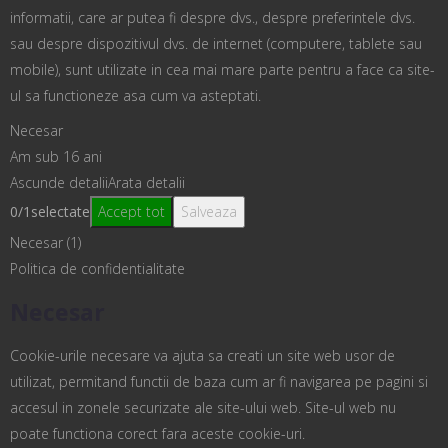
informatii, care ar putea fi despre dvs., despre preferintele dvs.
sau despre dispozitivul dvs. de internet (computere, tablete sau
mobile), sunt utilizate in cea mai mare parte pentru a face ca site-
ul sa functioneze asa cum va asteptati.
Necesar
Am sub 16 ani
Ascunde detalii
Arata detalii
0
/
1
selectate
Accept tot
Salveaza
Necesar (1)
Politica de confidentialitate
Necesar
Cookie-urile necesare va ajuta sa creati un site web usor de
utilizat, permitand functii de baza cum ar fi navigarea pe pagini si
accesul in zonele securizate ale site-ului web. Site-ul web nu
poate functiona corect fara aceste cookie-uri.