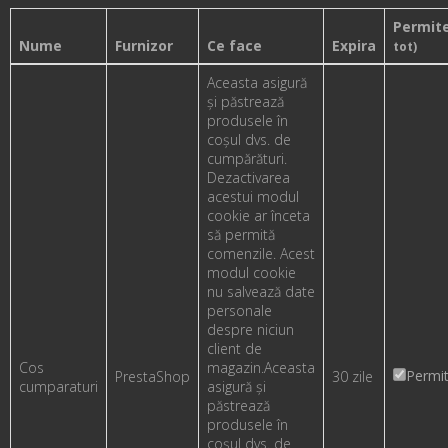
Permit
Nume
Furnizor
Ce face
Expira
tot)
Aceasta asigură
și păstrează
produsele în
coșul dvs. de
cumpărături.
Dezactivarea
acestui modul
cookie ar înceta
să permită
comenzile. Acest
modul cookie
nu salvează date
personale
despre niciun
client de
Cos
magazin.
Aceasta
Permi
PrestaShop
30 zile
cumparaturi
asigură și
păstrează
produsele în
coșul dvs. de