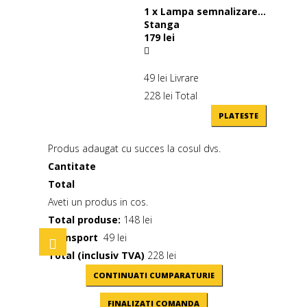
1
x
Lampa semnalizare...
Stanga
179 lei
49 lei
Livrare
228 lei
Total
PLATESTE
Produs adaugat cu succes la cosul dvs.
Cantitate
Total
Aveti un produs in cos.
Total produse:
148 lei
Transport
49 lei
Toggle
navigation
Total (inclusiv TVA)
228 lei
CONTINUATI CUMPARATURIE
FINALIZATI COMANDA