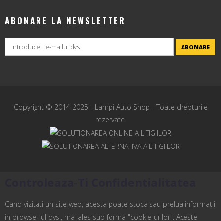
ABONARE LA NEWSLETTER
ABONARE
Copyright © 2014-2025 -
Lampi Auto Shop
- Toate drepturile
rezervate.
Controleaza-Ti Confidentialitatea
Cand vizitati un site web, acesta poate stoca sau prelua informatii
in browser-ul dvs., mai ales sub forma "cookie-urilor". Aceste