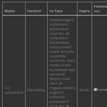
Permit
Nume
Furnizor
Ce face
Expira
tot)
Aceasta asigură
și păstrează
produsele în
coșul dvs. de
cumpărături.
Dezactivarea
acestui modul
cookie ar înceta
să permită
comenzile. Acest
modul cookie
nu salvează date
personale
despre niciun
client de
Cos
magazin.
Aceasta
Permi
PrestaShop
30 zile
cumparaturi
asigură și
păstrează
produsele în
coșul dvs. de