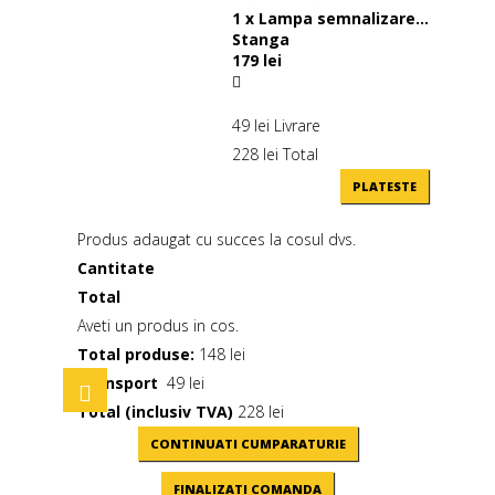
1
x
Lampa semnalizare...
Stanga
179 lei
49 lei
Livrare
228 lei
Total
PLATESTE
Produs adaugat cu succes la cosul dvs.
Cantitate
Total
Aveti un produs in cos.
Total produse:
148 lei
Transport
49 lei
Toggle
navigation
Total (inclusiv TVA)
228 lei
CONTINUATI CUMPARATURIE
FINALIZATI COMANDA