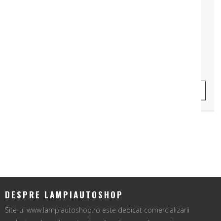
LAMPA ROTUNDA POZITIE LATERAL 9LED 12V-24V
Cod Produs: LAW79W-675
59 lei
ADAUGA IN COS
DESPRE LAMPIAUTOSHOP
Site-ul www.lampiautoshop.ro este dedicat comercializarii