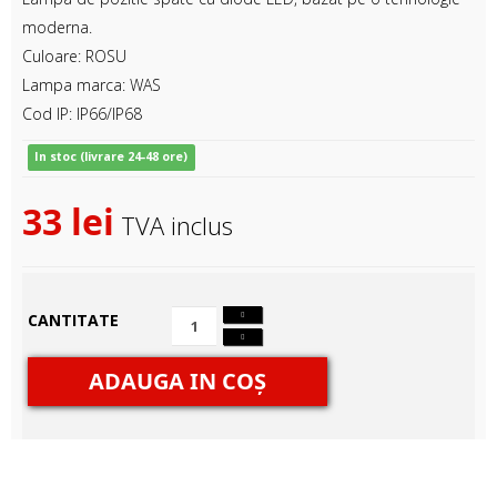
moderna.
Culoare: ROSU
Lampa marca: WAS
Cod IP: IP66/IP68
In stoc (livrare 24-48 ore)
33 lei
TVA inclus
CANTITATE
ADAUGA IN COŞ