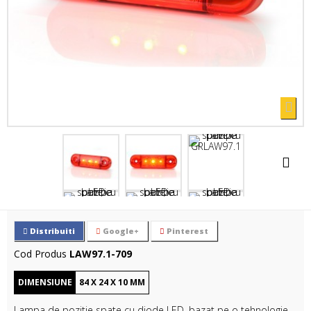
Distribuiti
Google+
Pinterest
Cod Produs
LAW97.1-709
DIMENSIUNE
84
X
24
X
10
MM
Lampa de pozitie spate cu diode LED, bazat pe o tehnologie