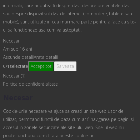
informatii, care ar putea fi despre dvs., despre preferintele dvs.
sau despre dispozitivul dvs. de internet (computere, tablete sau
mobile), sunt utilizate in cea mai mare parte pentru a face ca site-
ul sa functioneze asa cum va asteptati.
Necesar
Am sub 16 ani
Ascunde detalii
Arata detalii
0
/
1
selectate
Accept tot
Salveaza
Necesar (1)
Politica de confidentialitate
Necesar
Cookie-urile necesare va ajuta sa creati un site web usor de
utilizat, permitand functii de baza cum ar fi navigarea pe pagini si
accesul in zonele securizate ale site-ului web. Site-ul web nu
poate functiona corect fara aceste cookie-uri.