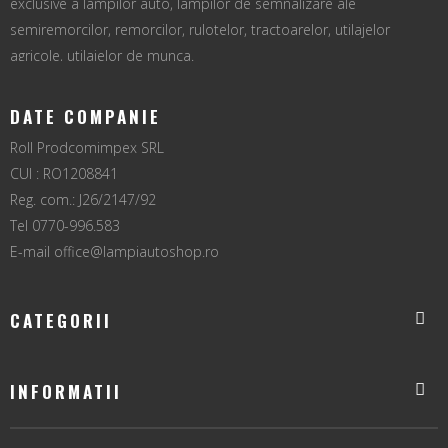
exclusive a lampilor auto, lampilor de semnalizare ale
semiremorcilor, remorcilor, rulotelor, tractoarelor, utilajelor
agricole, utilajelor de munca.
DATE COMPANIE
Roll Prodcomimpex SRL
CUI : RO1208841
Reg. com.: J26/2147/92
Tel 0770-996.583
E-mail
office@lampiautoshop.ro
CATEGORII
INFORMATII