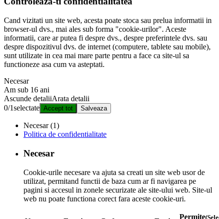
Controleaza-ti confidentialitatea
Cand vizitati un site web, acesta poate stoca sau prelua informatii in
browser-ul dvs., mai ales sub forma "cookie-urilor". Aceste
informatii, care ar putea fi despre dvs., despre preferintele dvs. sau
despre dispozitivul dvs. de internet (computere, tablete sau mobile),
sunt utilizate in cea mai mare parte pentru a face ca site-ul sa
functioneze asa cum va asteptati.
Necesar
Am sub 16 ani
Ascunde detalii
Arata detalii
0
/
1
selectate
Accept tot
Salveaza
Necesar (1)
Politica de confidentialitate
Necesar
Cookie-urile necesare va ajuta sa creati un site web usor de
utilizat, permitand functii de baza cum ar fi navigarea pe
pagini si accesul in zonele securizate ale site-ului web. Site-ul
web nu poate functiona corect fara aceste cookie-uri.
Permite
(Sel