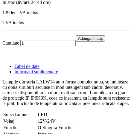
In stoc (livrare 24-48 ore)
139 lei
TVA inclus
TVA inclus
Adauga in coş
Cantitate
Tabel de date
Informatii suplimentare
Lampile din seria LALW14 au o forma complet noua, se monteaza
cu doua suruburi ascunse in mod inteligent sub cadrul decorativ,
care este disponibil in 2 culori: matt sau crom. Lampile au un grad
de protecție IP IP6K9K, ceea ce inseamna ca lampile sunt rezistente
la praf, fluctuatii de temperatura ridicata si presiunea ridicata a apei.
Sursa Lumina
LED
Voltaj
12V-24V
Functie
O Singura Functie