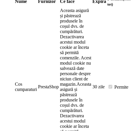
Nume
Furnizor
Ce face
Expira
tot)
Aceasta asigură
și păstrează
produsele în
coșul dvs. de
cumpărături.
Dezactivarea
acestui modul
cookie ar înceta
să permită
comenzile. Acest
modul cookie nu
salvează date
personale despre
niciun client de
Cos
magazin.
Aceasta
PrestaShop
30 zile
Permite
cumparaturi
asigură și
păstrează
produsele în
coșul dvs. de
cumpărături.
Dezactivarea
acestui modul
cookie ar înceta