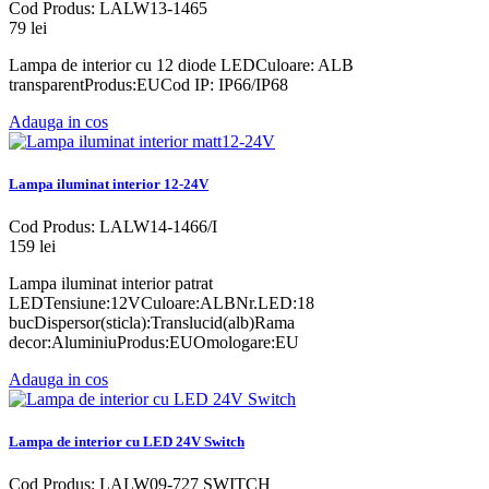
Cod Produs: LALW13-1465
79 lei
Lampa de interior cu 12 diode LEDCuloare: ALB
transparentProdus:EUCod IP: IP66/IP68
Adauga in cos
Lampa iluminat interior 12-24V
Cod Produs: LALW14-1466/I
159 lei
Lampa iluminat interior patrat
LEDTensiune:12VCuloare:ALBNr.LED:18
bucDispersor(sticla):Translucid(alb)Rama
decor:AluminiuProdus:EUOmologare:EU
Adauga in cos
Lampa de interior cu LED 24V Switch
Cod Produs: LALW09-727 SWITCH