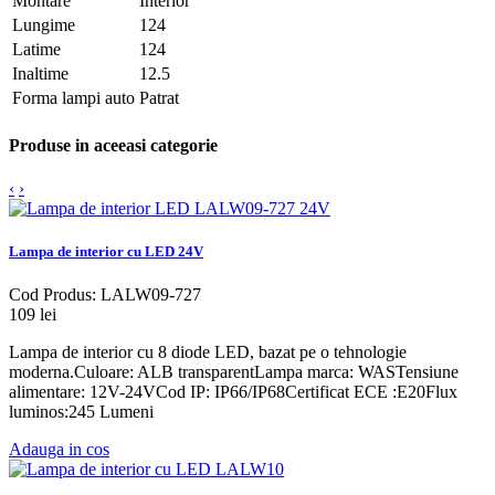
Montare
Interior
Lungime
124
Latime
124
Inaltime
12.5
Forma lampi auto
Patrat
Produse in aceeasi categorie
‹
›
Lampa de interior cu LED 24V
Cod Produs: LALW09-727
109 lei
Lampa de interior cu 8 diode LED, bazat pe o tehnologie
moderna.Culoare: ALB transparentLampa marca: WASTensiune
alimentare: 12V-24VCod IP: IP66/IP68Certificat ECE :E20Flux
luminos:245 Lumeni
Adauga in cos