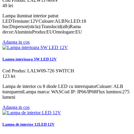
Cod Produs: LALW11-989N
49 lei
Lampa iluminat interior patrat
LEDTensiune:12VCuloare:ALBNr.LED:18
bucDispersor(sticla):Translucid(alb)Rama
decor:AluminiuProdus:EUOmologare:EU
Adauga in cos
Lampa interioara SW LED 12V
Cod Produs: LALW09-726 SWITCH
123 lei
Lampa de interior cu 8 diode LED cu intrerupatorCuloare: ALB
transparentLampa marca: WASCod IP: IP66/IP68Flux luminos:275
lumeni
Adauga in cos
Lampa de interior 12LED 12V