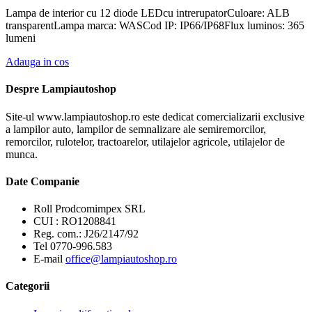
Lampa de interior cu 12 diode LEDcu intrerupatorCuloare: ALB
transparentLampa marca: WASCod IP: IP66/IP68Flux luminos: 365
lumeni
Adauga in cos
Despre Lampiautoshop
Site-ul www.lampiautoshop.ro este dedicat comercializarii exclusive
a lampilor auto, lampilor de semnalizare ale semiremorcilor,
remorcilor, rulotelor, tractoarelor, utilajelor agricole, utilajelor de
munca.
Date Companie
Roll Prodcomimpex SRL
CUI : RO1208841
Reg. com.: J26/2147/92
Tel 0770-996.583
E-mail
office@lampiautoshop.ro
Categorii