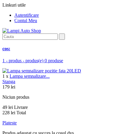
Linkuri utile
Autentificare
Contul Meu
cos:
1
- produs
- produs(e)
0 produse
1
x
Lampa semnalizare...
Stanga
179 lei
Niciun produs
49 lei
Livrare
228 lei
Total
Plateste
Produs adaugat cu succes la cosul dvs.