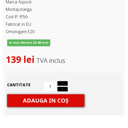
Marca Aspock
Montaj:stanga
Cod IP: IP56
Fabricat in EU
Omologare E20
In stoc (livrare 24-48 ore)
139 lei
TVA inclus
CANTITATE
ADAUGA IN COŞ