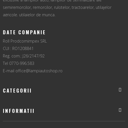
semiremorcilor, remorcilor, rulotelor, tractoarelor, utilajelor
agricole, utilajelor de munca.
DATE COMPANIE
Roll Prodcomimpex SRL
CUI : RO1208841
Reg. com.: J26/2147/92
Tel 0770-996.583
E-mail
office@lampiautoshop.ro
CATEGORII
INFORMATII