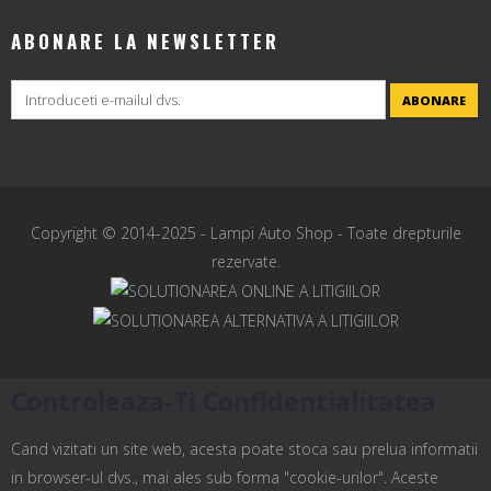
ABONARE LA NEWSLETTER
ABONARE
Copyright © 2014-2025 -
Lampi Auto Shop
- Toate drepturile
rezervate.
Controleaza-Ti Confidentialitatea
Cand vizitati un site web, acesta poate stoca sau prelua informatii
in browser-ul dvs., mai ales sub forma "cookie-urilor". Aceste