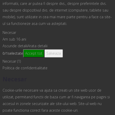
informatii, care ar putea fi despre dvs., despre preferintele dvs.
sau despre dispozitivul dvs. de internet (computere, tablete sau
mobile), sunt utilizate in cea mai mare parte pentru a face ca site-
ul sa functioneze asa cum va asteptati.
Necesar
Am sub 16 ani
Ascunde detalii
Arata detalii
0
/
1
selectate
Accept tot
Salveaza
Necesar (1)
Politica de confidentialitate
Necesar
Cookie-urile necesare va ajuta sa creati un site web usor de
utilizat, permitand functii de baza cum ar fi navigarea pe pagini si
accesul in zonele securizate ale site-ului web. Site-ul web nu
poate functiona corect fara aceste cookie-uri.