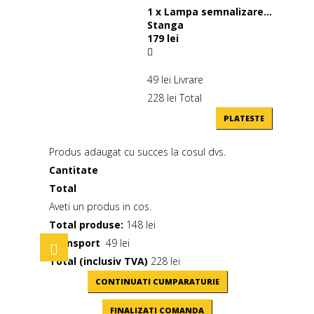
1
x
Lampa semnalizare...
Stanga
179 lei
49 lei
Livrare
228 lei
Total
PLATESTE
Produs adaugat cu succes la cosul dvs.
Cantitate
Total
Aveti un produs in cos.
Total produse:
148 lei
Transport
49 lei
Toggle
navigation
Total (inclusiv TVA)
228 lei
CONTINUATI CUMPARATURIE
FINALIZATI COMANDA