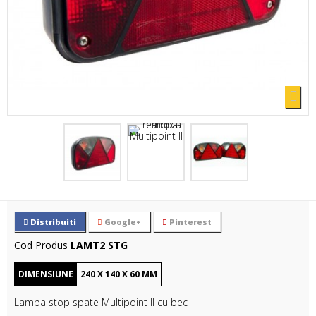
Distribuiti
Google+
Pinterest
Cod Produs
LAMT2 STG
DIMENSIUNE
240
X
140
X
60
MM
Lampa stop spate Multipoint II cu bec