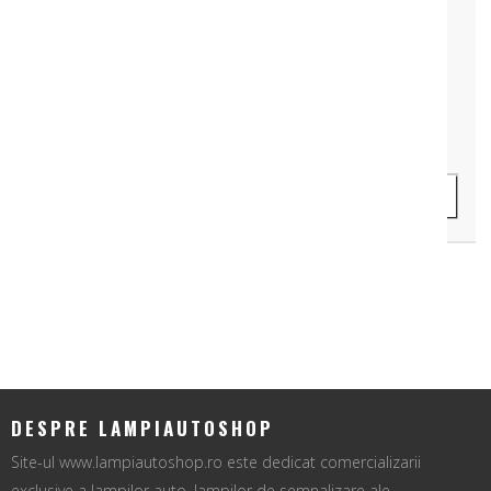
LAMPA REMORCA DREPTUNGHIULARA MULTI BEC
Cod Produs: LAW29-185-186-187-189-190
86 lei
ADAUGA IN COS
DESPRE LAMPIAUTOSHOP
Site-ul www.lampiautoshop.ro este dedicat comercializarii
exclusive a lampilor auto, lampilor de semnalizare ale