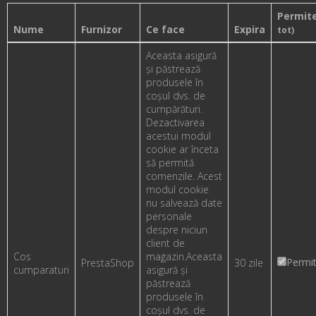
Permit
Nume
Furnizor
Ce face
Expira
tot)
Aceasta asigură
și păstrează
produsele în
coșul dvs. de
cumpărături.
Dezactivarea
acestui modul
cookie ar înceta
să permită
comenzile. Acest
modul cookie
nu salvează date
personale
despre niciun
client de
Cos
magazin.
Aceasta
Permi
PrestaShop
30 zile
cumparaturi
asigură și
păstrează
produsele în
coșul dvs. de